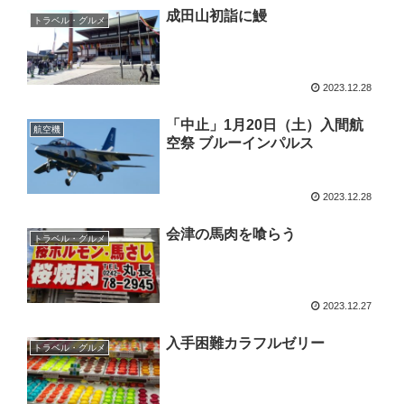
成田山初詣に鰻
トラベル・グルメ
2023.12.28
「中止」1月20日（土）入間航
航空機
空祭 ブルーインパルス
2023.12.28
会津の馬肉を喰らう
トラベル・グルメ
2023.12.27
入手困難カラフルゼリー
トラベル・グルメ